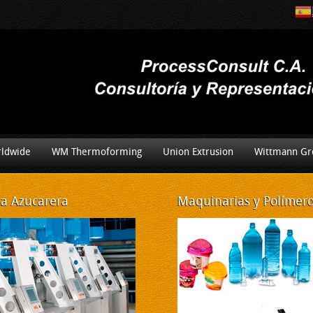
ldwide
WM Thermoforming
Union Extrusion
Wittmann Gr
ia Azucarera
Maquinarias
y Polímeros