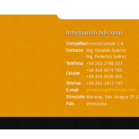
Información
Adicional
Compañia
ProcessConsult C.A.
Contacto
Ing. Osvaldo Suárez/
Ing. Federico Suárez
Teléfono
+58 243-2186 333
+58 424 3674 185
Celular
+58 424 2636 362
TeleFax
+58 243-2413 197
E-mail
processing@hotmail.com
Dirección
Maracay, Edo. Aragua CP 
País
Venezuela