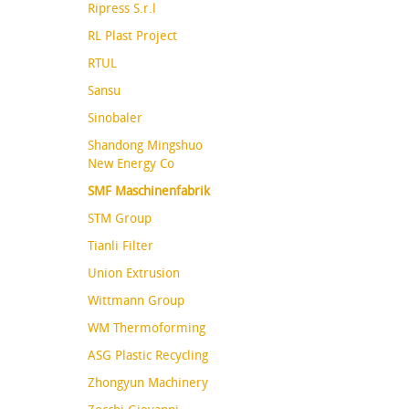
Ripress S.r.l
RL Plast Project
RTUL
Sansu
Sinobaler
Shandong Mingshuo
New Energy Co
SMF Maschinenfabrik
STM Group
Tianli Filter
Union Extrusion
Wittmann Group
WM Thermoforming
ASG Plastic Recycling
Zhongyun Machinery