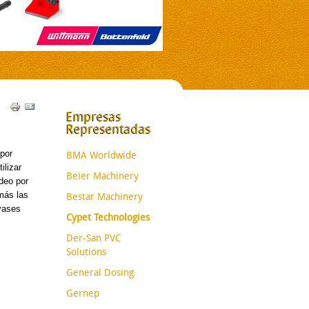
Empresas
Representadas
por
BMA Worldwide
ilizar
Beier Machinery
deo por
más las
Bestar Machinery
nvases
Cypet Technologies
Der-San PVC
Solutions
General Dosing
Gernep