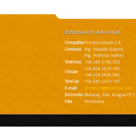
Información
Adicional
Compañia
ProcessConsult C.A.
Contacto
Ing. Osvaldo Suárez/
Ing. Federico Suárez
Teléfono
+58 243-2186 333
+58 424 3674 185
Celular
+58 424 2636 362
TeleFax
+58 243-2413 197
E-mail
processing@hotmail.com
Dirección
Maracay, Edo. Aragua CP 
País
Venezuela