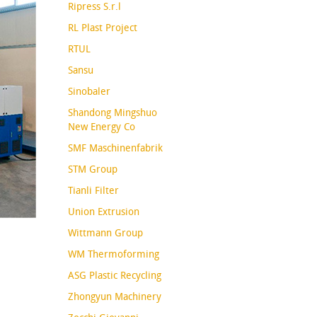
Ripress S.r.l
RL Plast Project
RTUL
Sansu
Sinobaler
Shandong Mingshuo
New Energy Co
SMF Maschinenfabrik
STM Group
Tianli Filter
Union Extrusion
Wittmann Group
WM Thermoforming
ASG Plastic Recycling
Zhongyun Machinery