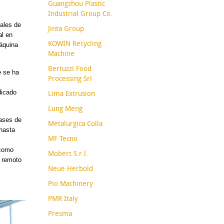
Guangzhou Plastic
Industrial Group Co.
ales de
Jinta Group
al en
KOWIN Recycling
máquina
Machine
Bertuzzi Food
e se ha
Processing Srl
dicado
Lima Extrusion
Lung Meng
ases de
Metalurgica Colla
hasta
MF Tecno
 como
Mobert S.r.l.
a remoto
Neue Herbold
Pio Machinery
PMR Italy
Presma