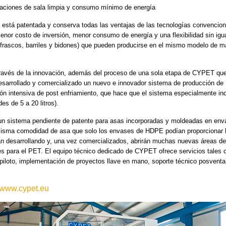
icaciones de sala limpia y consumo mínimo de energía
está patentada y conserva todas las ventajas de las tecnologías convencion
nor costo de inversión, menor consumo de energía y una flexibilidad sin igu
 frascos, barriles y bidones) que pueden producirse en el mismo modelo de 
a través de la innovación, además del proceso de una sola etapa de CYPET qu
sarrollado y comercializado un nuevo e innovador sistema de producción de
n intensiva de post enfriamiento, que hace que el sistema especialmente in
es de 5 a 20 litros).
n sistema pendiente de patente para asas incorporadas y moldeadas en env
 misma comodidad de asa que solo los envases de HDPE podían proporcionar 
 desarrollando y, una vez comercializados, abrirán muchas nuevas áreas de
les para el PET. El equipo técnico dedicado de CYPET ofrece servicios tales
iloto, implementación de proyectos llave en mano, soporte técnico posvent
www.cypet.eu