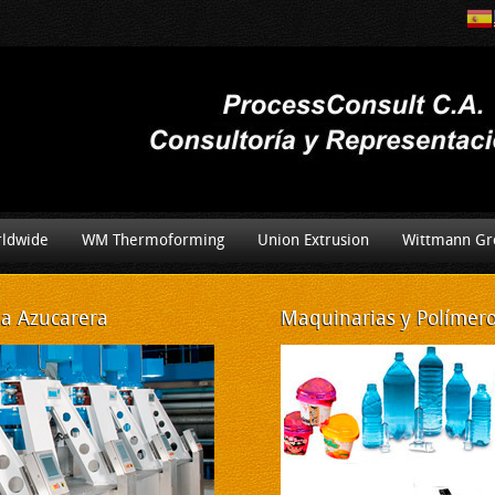
ldwide
WM Thermoforming
Union Extrusion
Wittmann Gr
ia Azucarera
Maquinarias
y Polímeros