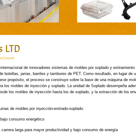
s LTD
essConsult
nternacional de innovadores sistemas de moldeo por soplado y estiramiento 
e botellas, jarras, barriles y tambores de PET. Como resultado, en lugar de ut
se propósito, el proceso se construye sobre la base de una máquina de mol
 para los moldes de inyección y soplado. La unidad de Soplado desempeña ade
esde los moldes de inyección hasta los de soplado, y la extracción de los e
inas de moldeo por inyección-estirado-soplado:
 bajo consumo energético
 carrera larga para mayor productividad y bajo consumo de energía