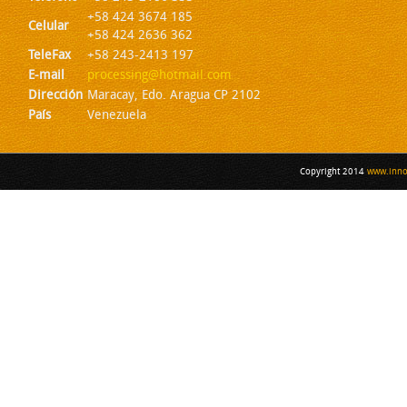
+58 424 3674 185
Celular
+58 424 2636 362
TeleFax
+58 243-2413 197
E-mail
processing@hotmail.com
Dirección
Maracay, Edo. Aragua CP 2102
País
Venezuela
Copyright 2014
www.inno