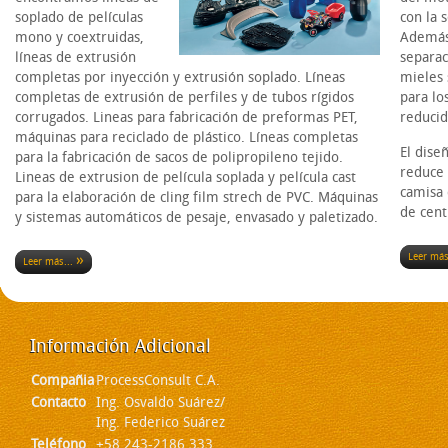
soplado de películas
con la 
mono y coextruidas,
Además,
líneas de extrusión
separac
completas por inyección y extrusión soplado. Líneas
mieles 
completas de extrusión de perfiles y de tubos rígidos
para lo
corrugados. Lineas para fabricación de preformas PET,
reducid
máquinas para reciclado de plástico. Líneas completas
El diseñ
para la fabricación de sacos de polipropileno tejido.
reduce 
Lineas de extrusion de película soplada y película cast
camisa d
para la elaboración de cling film strech de PVC. Máquinas
de cent
y sistemas automáticos de pesaje, envasado y paletizado.
Leer má
Leer más...
Información
Adicional
Compañia
ProcessConsult C.A.
Contacto
Ing. Osvaldo Suárez/
Ing. Federico Suárez
Teléfono
+58 243-2186 333