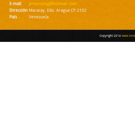
E-mail
processing@hotmail.com
Dirección
Maracay, Edo. Aragua CP 2102
País
Venezuela
Copyright 2014
www.inno