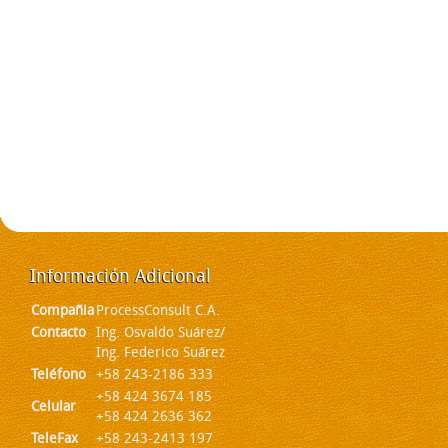
Información
Adicional
Compañia
ProcessConsult C.A.
Contacto
Ing. Osvaldo Suárez/
Ing. Federico Suárez
Teléfono
+58 243-2186 333
+58 424 3674 185
Celular
+58 424 2636 362
TeleFax
+58 243-2413 197