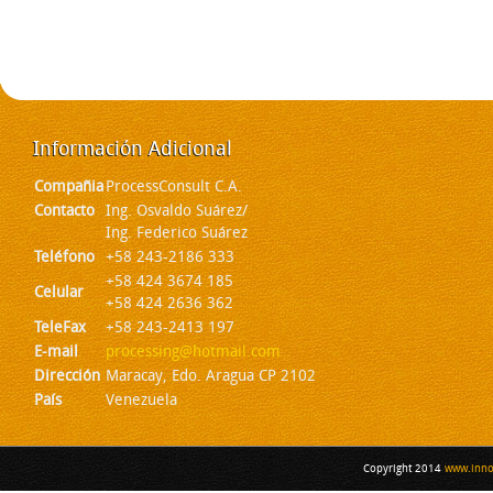
Información
Adicional
Compañia
ProcessConsult C.A.
Contacto
Ing. Osvaldo Suárez/
Ing. Federico Suárez
Teléfono
+58 243-2186 333
+58 424 3674 185
Celular
+58 424 2636 362
TeleFax
+58 243-2413 197
E-mail
processing@hotmail.com
Dirección
Maracay, Edo. Aragua CP 2102
País
Venezuela
Copyright 2014
www.inno